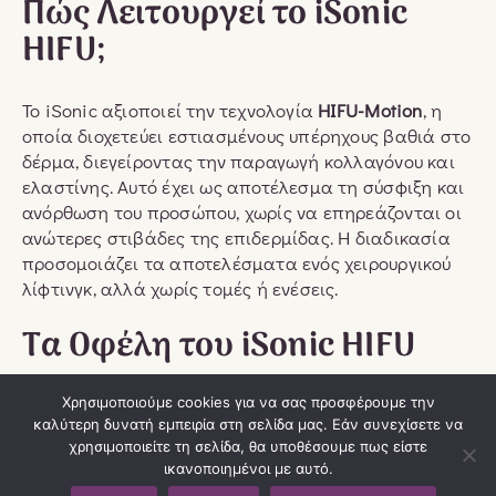
Πώς Λειτουργεί το iSonic
HIFU;
Το iSonic αξιοποιεί την τεχνολογία
HIFU-Motion
, η
οποία διοχετεύει εστιασμένους υπέρηχους βαθιά στο
δέρμα, διεγείροντας την παραγωγή κολλαγόνου και
ελαστίνης. Αυτό έχει ως αποτέλεσμα τη σύσφιξη και
ανόρθωση του προσώπου, χωρίς να επηρεάζονται οι
ανώτερες στιβάδες της επιδερμίδας. Η διαδικασία
προσομοιάζει τα αποτελέσματα ενός χειρουργικού
λίφτινγκ, αλλά χωρίς τομές ή ενέσεις.
Τα Οφέλη του iSonic HIFU
Άμεσα και μακροχρόνια αποτελέσματα
Χρησιμοποιούμε cookies για να σας προσφέρουμε την
καλύτερη δυνατή εμπειρία στη σελίδα μας. Εάν συνεχίσετε να
Ανώδυνη διαδικασία χωρίς αποθεραπεία
χρησιμοποιείτε τη σελίδα, θα υποθέσουμε πως είστε
Ασφαλές για όλους τους τύπους δέρματος
ικανοποιημένοι με αυτό.
Μη επεμβατική λύση με φυσικά αποτελέσματα