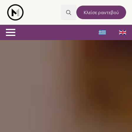
Κλείσε ραντεβού
Search
for: