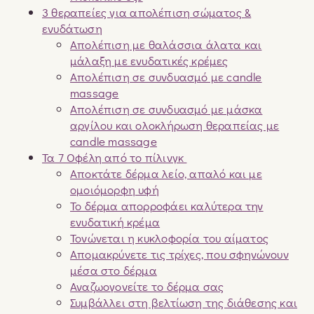
3 θεραπείες για απολέπιση σώματος &
ενυδάτωση
Απολέπιση με θαλάσσια άλατα και
μάλαξη με ενυδατικές κρέμες
Απολέπιση σε συνδυασμό με candle
massage
Απολέπιση σε συνδυασμό με μάσκα
αργίλου και ολοκλήρωση θεραπείας με
candle massage
Τα 7 Οφέλη από το πίλινγκ
Αποκτάτε δέρμα λείο, απαλό και με
ομοιόμορφη υφή
Το δέρμα απορροφάει καλύτερα την
ενυδατική κρέμα
Τονώνεται η κυκλοφορία του αίματος
Απομακρύνετε τις τρίχες, που σφηνώνουν
μέσα στο δέρμα
Αναζωογονείτε το δέρμα σας
Συμβάλλει στη βελτίωση της διάθεσης και