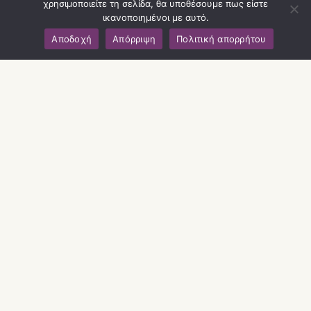
χρησιμοποιείτε τη σελίδα, θα υποθέσουμε πως είστε
Γαλακτικό οξύ
ικανοποιημένοι με αυτό.
Αποδοχή
Απόρριψη
Πολιτική απορρήτου
Η πιο πλούσια σε αντιοξειδωτικά ρεσβερατόλη
συνδυάζεται με γαλακτικό οξύ για να απομακρύνει
την ξηρότητα και να ανατρέψει τα σημάδια
γήρανσης. Είναι σχεδιασμένο για να ενυδατώνει το
ώριμο και ευαίσθητο δέρμα.
Γλυκολικό οξύ
Συναντά το φραγμό του δέρματος που προστατεύει
το υαλουρονικό οξύ για να αντιστρέψει τη φθορά της
φωτογήρανσης και να βελτιώσει τα προβλήματα
ακμής. Ένα συστατικό που επαναφέρει τη νεότητα
στο δέρμα και αποκαθιστά τα σημάδια γήρανσης
που προκαλούνται από τον ήλιο. Ιδανικό συστατικό
στο πίλινγκ προσώπου για ώριμο δέρμα.